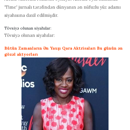
'Time' jurnalı tərəfindən dünyanın ən nüfuzlu yüz adamı
siyahısına daxil edilmişdir.
Tövsiyə olunan siyahılar:
Tövsiyə olunan siyahılar:
Bütün Zamanların Ən Yaxşı Qara Aktrisaları
Bu günün ən
gözəl aktyorları