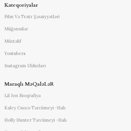
Kateqoriyalar
Film Və Teatr Şəxsiyyətləri
Müğənnilər
Müxtəlif
Youtubers
Instagram Ulduzları
Maraqlı MəQaləLəR
Lil Jon Bioqrafiya
Kaley Cuoco Tərcümeyi -halı
Holly Hunter Tərcümeyi -halı