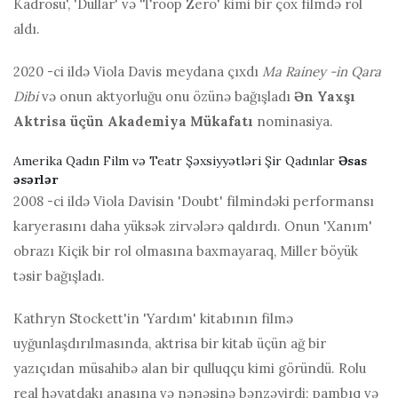
Kadrosu', 'Dullar' və 'Troop Zero' kimi bir çox filmdə rol
aldı.
2020 -ci ildə Viola Davis meydana çıxdı
Ma Rainey -in Qara
Dibi
və onun aktyorluğu onu özünə bağışladı
Ən Yaxşı
Aktrisa üçün Akademiya Mükafatı
nominasiya.
Amerika Qadın Film və Teatr Şəxsiyyətləri Şir Qadınlar
Əsas
əsərlər
2008 -ci ildə Viola Davisin 'Doubt' filmindəki performansı
karyerasını daha yüksək zirvələrə qaldırdı. Onun 'Xanım'
obrazı Kiçik bir rol olmasına baxmayaraq, Miller böyük
təsir bağışladı.
Kathryn Stockett'in 'Yardım' kitabının filmə
uyğunlaşdırılmasında, aktrisa bir kitab üçün ağ bir
yazıçıdan müsahibə alan bir qulluqçu kimi göründü. Rolu
real həyatdakı anasına və nənəsinə bənzəyirdi; pambıq və