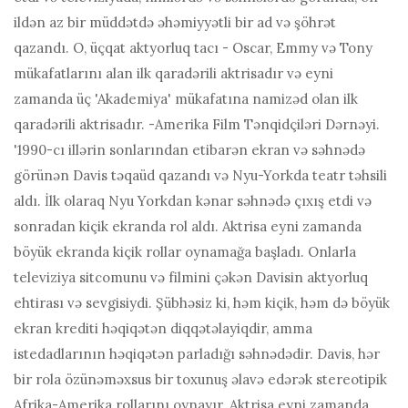
ildən az bir müddətdə əhəmiyyətli bir ad və şöhrət
qazandı. O, üçqat aktyorluq tacı - Oscar, Emmy və Tony
mükafatlarını alan ilk qaradərili aktrisadır və eyni
zamanda üç 'Akademiya' mükafatına namizəd olan ilk
qaradərili aktrisadır. -Amerika Film Tənqidçiləri Dərnəyi.
'1990-cı illərin sonlarından etibarən ekran və səhnədə
görünən Davis təqaüd qazandı və Nyu-Yorkda teatr təhsili
aldı. İlk olaraq Nyu Yorkdan kənar səhnədə çıxış etdi və
sonradan kiçik ekranda rol aldı. Aktrisa eyni zamanda
böyük ekranda kiçik rollar oynamağa başladı. Onlarla
televiziya sitcomunu və filmini çəkən Davisin aktyorluq
ehtirası və sevgisiydi. Şübhəsiz ki, həm kiçik, həm də böyük
ekran krediti həqiqətən diqqətəlayiqdir, amma
istedadlarının həqiqətən parladığı səhnədədir. Davis, hər
bir rola özünəməxsus bir toxunuş əlavə edərək stereotipik
Afrika-Amerika rollarını oynayır. Aktrisa eyni zamanda