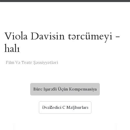
Viola Davisin tərcümeyi -
halı
Film Və Teatr Şəxsiyyətləri
Bürc IşarəSi Üçün Kompensasiya
ƏvəZedici C MəŞhurları