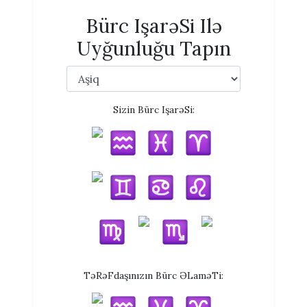
Bürc IşarəSi Ilə
Uyğunluğu Tapın
Sizin Bürc IşarəSi:
TəRəFdaşınızın Bürc ƏLaməTi: