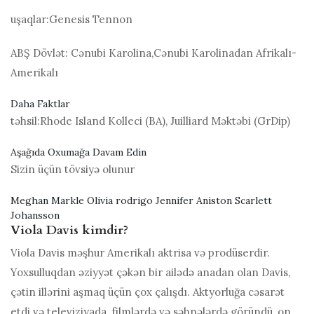
uşaqlar:
Genesis Tennon
ABŞ Dövlət:
Cənubi Karolina,Cənubi Karolinadan Afrikalı-
Amerikalı
Daha Faktlar
təhsil:
Rhode Island Kolleci (BA), Juilliard Məktəbi (GrDip)
Aşağıda Oxumağa Davam Edin
Sizin üçün tövsiyə olunur
Meghan Markle Olivia rodrigo Jennifer Aniston Scarlett
Johansson
Viola Davis kimdir?
Viola Davis məşhur Amerikalı aktrisa və prodüserdir.
Yoxsulluqdan əziyyət çəkən bir ailədə anadan olan Davis,
çətin illərini aşmaq üçün çox çalışdı. Aktyorluğa cəsarət
etdi və televiziyada, filmlərdə və səhnələrdə göründü, on