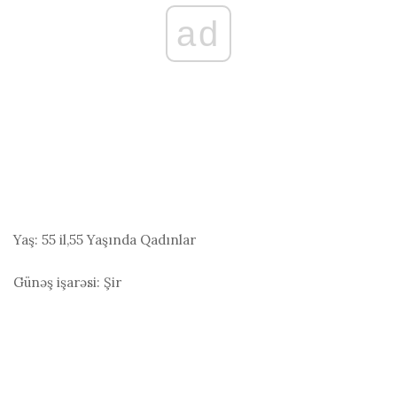
ad
Yaş:
55 il,55 Yaşında Qadınlar
Günəş işarəsi:
Şir