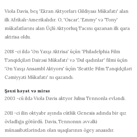
Viola Davis, beş 'Ekran Aktyorları Gildiyası Mükafatı' alan
ilk Afrikalı-Amerikalıdır. O, 'Oscar', 'Emmy' və 'Tony'
mükafatlarını alan Üçlü Aktyorluq Tacını qazanan ilk qara
aktrisa oldu.
2018 -ci ildə 'Ən Yaxşı Aktrisa' üçün 'Philadelphia Film
Tənqidçiləri Dairəsi Mükafatı' və 'Dul qadınlar' filmi üçün
'Ən Yaxşı Ansambl Aktyoru' üçün 'Seattle Film Tənqidçiləri
Cəmiyyəti Mükafatı' nı qazandı.
Şəxsi həyat və miras
2003 -cü ildə Viola Davis aktyor Julius Tennonla evləndi.
2011 -ci ilin oktyabr ayında cütlük Genesis adında bir qız
övladlığa götürdü. Davis, Tennonun əvvəlki
münasibətlərindən olan uşaqlarının ögey anasıdır.