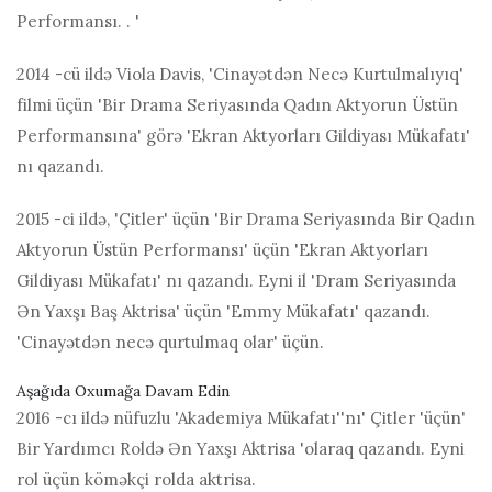
Performansı. . '
2014 -cü ildə Viola Davis, 'Cinayətdən Necə Kurtulmalıyıq'
filmi üçün 'Bir Drama Seriyasında Qadın Aktyorun Üstün
Performansına' görə 'Ekran Aktyorları Gildiyası Mükafatı'
nı qazandı.
2015 -ci ildə, 'Çitler' üçün 'Bir Drama Seriyasında Bir Qadın
Aktyorun Üstün Performansı' üçün 'Ekran Aktyorları
Gildiyası Mükafatı' nı qazandı. Eyni il 'Dram Seriyasında
Ən Yaxşı Baş Aktrisa' üçün 'Emmy Mükafatı' qazandı.
'Cinayətdən necə qurtulmaq olar' üçün.
Aşağıda Oxumağa Davam Edin
2016 -cı ildə nüfuzlu 'Akademiya Mükafatı''nı' Çitler 'üçün'
Bir Yardımcı Roldə Ən Yaxşı Aktrisa 'olaraq qazandı. Eyni
rol üçün köməkçi rolda aktrisa.