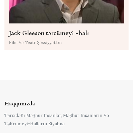
Jack Gleeson tərcümeyi -halı
Film Və Teatr Şəxsiyyətləri
Haqqımızda
TarixdəKi MəŞhur Insanlar, MəŞhur Insanların Və
TəRcümeyi-Halların Siyahısı