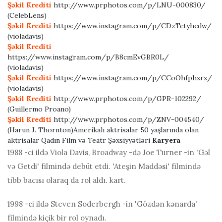
Şəkil Krediti
http://www.prphotos.com/p/LNU-000830/
(CelebLens)
Şəkil Krediti
https://www.instagram.com/p/CDzTctyhcdw/
(violadavis)
Şəkil Krediti
https://www.instagram.com/p/B8cmEvGBR0L/
(violadavis)
Şəkil Krediti
https://www.instagram.com/p/CCoOhfphxrx/
(violadavis)
Şəkil Krediti
http://www.prphotos.com/p/GPR-102292/
(Guillermo Proano)
Şəkil Krediti
http://www.prphotos.com/p/ZNV-004540/
(Harun J. Thornton)Amerikalı aktrisalar 50 yaşlarında olan
aktrisalar Qadın Film və Teatr Şəxsiyyətləri
Karyera
1988 -ci ildə Viola Davis, Broadway -də Joe Turner -in 'Gəl
və Getdi' filmində debüt etdi. 'Ateşin Maddəsi' filmində
tibb bacısı olaraq da rol aldı. kart.
1998 -ci ildə Steven Soderbergh -in 'Gözdən kənarda'
filmində kiçik bir rol oynadı.