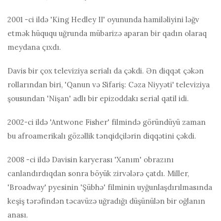
2001 -ci ildə 'King Hedley II' oyununda hamiləliyini ləğv
etmək hüququ uğrunda mübarizə aparan bir qadın olaraq
meydana çıxdı.
Davis bir çox televiziya serialı da çəkdi. Ən diqqət çəkən
rollarından biri, 'Qanun və Sifariş: Cəza Niyyəti' televiziya
şousundan 'Nişan' adlı bir epizoddakı serial qatil idi.
2002-ci ildə 'Antwone Fisher' filmində göründüyü zaman
bu afroamerikalı gözəllik tənqidçilərin diqqətini çəkdi.
2008 -ci ildə Davisin karyerası 'Xanım' obrazını
canlandırdıqdan sonra böyük zirvələrə çatdı. Miller,
'Broadway' pyesinin 'Şübhə' filminin uyğunlaşdırılmasında
keşiş tərəfindən təcavüzə uğradığı düşünülən bir oğlanın
anası.