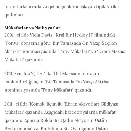
tütün tarlalarında və qulluqçu olaraq işləyən tipik Afrika
qadınları.
Mükafatlar və Nailiyyətlər
2001 -ci ildə Viola Davis, 'Kral Bir Hedley II' filmindəki
'Tonya' obrazına görə 'Bir Tamaşada Ən Yaxşı Seçilən
Aktrisa' nominasiyasında 'Tony Mükafatı' və 'Dram Masası
Mükafatı' qazandı.
2010 -cu ildə 'Çitler' də 'Gül Maksson' obrazını
canlandırdığı üçün 'Bir Tamaşada Ən Yaxşı Aktrisa'
nominasiyasında 'Tony Mükafatı' qazandı.
2011 -ci ildə 'Kömək' üçün iki 'Ekran Aktyorları Gildiyası
Mükafatı' qazandı. Aşağıdakı kateqoriyalarda mükafat
qazandı: 'Aparıcı Rolda Bir Qadın Aktyorun Üstün
Performansı' və 'Bir Filmdə Bir Oyunçunun Üstün