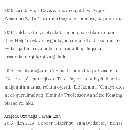
2010-cu ildə Viola Davis səhnəyə qayıtdı və Avqust
Wilsonun 'Çitler' əsərində başqa bir nümayiş dayandırdı.
2011-ci ildə Kathryn Stockett-in ən çox satılan romanı
'The Help' in ekran uyğunlaşmasında rol aldı. Bu film, ağ
evdar qadınları və onların qaradərili qulluqçuları
arasındakı irqi fərqi vurğuladı.
2014 -cü ildə müğənni Ceyms Braunun bioqrafiyası olan
'Get on Up' üçün rejissor Tate Taylor ilə birləşdi. Filmdə
müğənninin anası rolunu oynadı. Elə həmin il 'Cinayətdən
necə qurtulmalıyıq' filmində 'Professor Annalize Keating'
olaraq rol aldı.
Aşağıda Oxumağa Davam Edin
2015 -dən 2019 -a qədər 'Blackhat', 'Himayədarlıq', 'İntihar