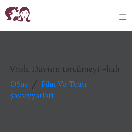
Viola Davisin tərcümeyi -halı
/
ƏSas
Film Və Teatr
Şəxsiyyətləri