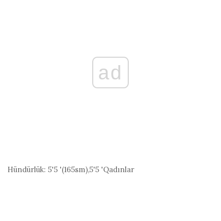
ad
Hündürlük:
5'5 '(165
sm
),5'5 'Qadınlar