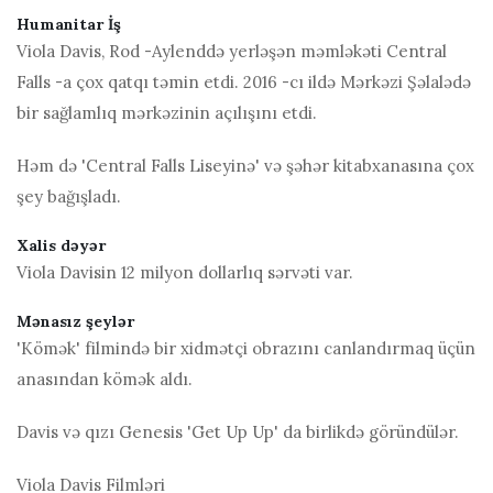
Humanitar İş
Viola Davis, Rod -Aylenddə yerləşən məmləkəti Central
Falls -a çox qatqı təmin etdi. 2016 -cı ildə Mərkəzi Şəlalədə
bir sağlamlıq mərkəzinin açılışını etdi.
Həm də 'Central Falls Liseyinə' və şəhər kitabxanasına çox
şey bağışladı.
Xalis dəyər
Viola Davisin 12 milyon dollarlıq sərvəti var.
Mənasız şeylər
'Kömək' filmində bir xidmətçi obrazını canlandırmaq üçün
anasından kömək aldı.
Davis və qızı Genesis 'Get Up Up' da birlikdə göründülər.
Viola Davis Filmləri