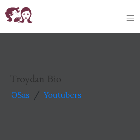
Troydan Bio
/
ƏSas
Youtubers