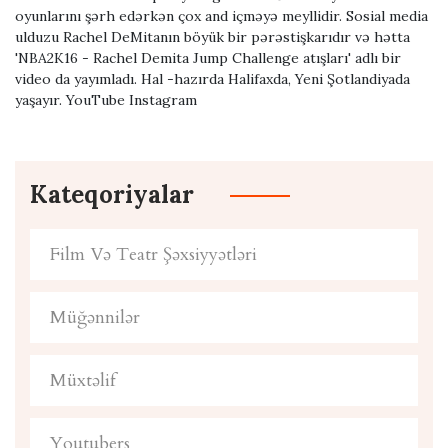
oyunlarını şərh edərkən çox and içməyə meyllidir. Sosial media
ulduzu Rachel DeMitanın böyük bir pərəstişkarıdır və hətta
'NBA2K16 - Rachel Demita Jump Challenge atışları' adlı bir
video da yayımladı. Hal -hazırda Halifaxda, Yeni Şotlandiyada
yaşayır. YouTube Instagram
Kateqoriyalar
Film Və Teatr Şəxsiyyətləri
Müğənnilər
Müxtəlif
Youtubers