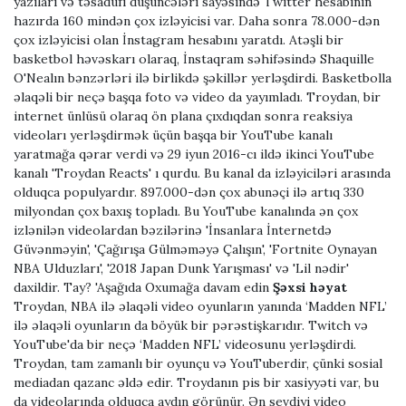
yazıları və təsadüfi düşüncələri sayəsində Twitter hesabının
hazırda 160 mindən çox izləyicisi var. Daha sonra 78.000-dən
çox izləyicisi olan İnstagram hesabını yaratdı. Atəşli bir
basketbol həvəskarı olaraq, İnstaqram səhifəsində Shaquille
O'Nealın bənzərləri ilə birlikdə şəkillər yerləşdirdi. Basketbolla
əlaqəli bir neçə başqa foto və video da yayımladı. Troydan, bir
internet ünlüsü olaraq ön plana çıxdıqdan sonra reaksiya
videoları yerləşdirmək üçün başqa bir YouTube kanalı
yaratmağa qərar verdi və 29 iyun 2016-cı ildə ikinci YouTube
kanalı 'Troydan Reacts' ı qurdu. Bu kanal da izləyiciləri arasında
olduqca populyardır. 897.000-dən çox abunəçi ilə artıq 330
milyondan çox baxış topladı. Bu YouTube kanalında ən çox
izlənilən videolardan bəzilərinə 'İnsanlara İnternetdə
Güvənməyin', 'Çağırışa Gülməməyə Çalışın', 'Fortnite Oynayan
NBA Ulduzları', '2018 Japan Dunk Yarışması' və 'Lil nədir'
daxildir. Tay? 'Aşağıda Oxumağa davam edin
Şəxsi həyat
Troydan, NBA ilə əlaqəli video oyunların yanında ‘Madden NFL’
ilə əlaqəli oyunların da böyük bir pərəstişkarıdır. Twitch və
YouTube'da bir neçə ‘Madden NFL’ videosunu yerləşdirdi.
Troydan, tam zamanlı bir oyunçu və YouTuberdir, çünki sosial
mediadan qazanc əldə edir. Troydanın pis bir xasiyyəti var, bu
da videolarında olduqca aydın görünür. Ən sevdiyi video