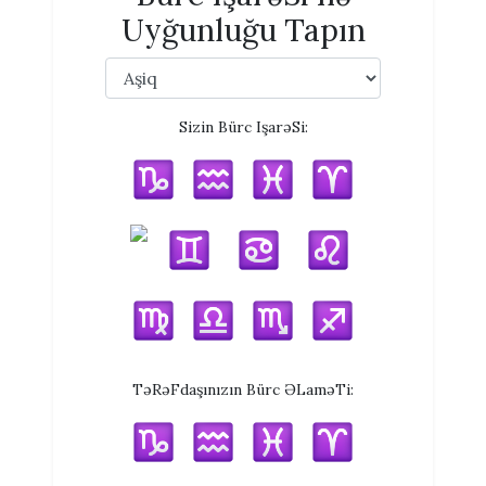
Uyğunluğu Tapın
Sizin Bürc IşarəSi:
TəRəFdaşınızın Bürc ƏLaməTi: