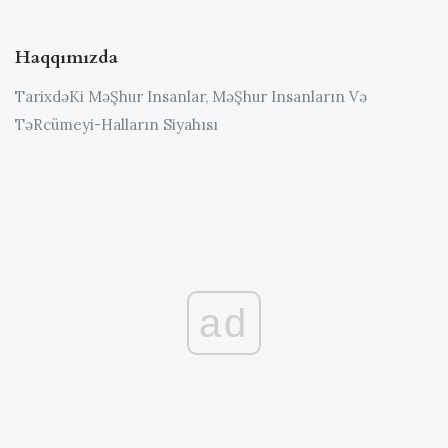
Haqqımızda
TarixdəKi MəŞhur Insanlar, MəŞhur Insanların Və
TəRcümeyi-Halların Siyahısı
ad