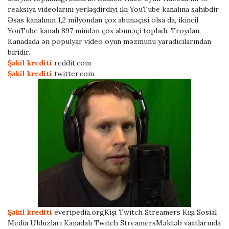
reaksiya videolarını yerləşdirdiyi iki YouTube kanalına sahibdir.
Əsas kanalının 1,2 milyondan çox abunəçisi olsa da, ikincil
YouTube kanalı 897 mindən çox abunəçi topladı. Troydan,
Kanadada ən populyar video oyun məzmunu yaradıcılarından
biridir.
Şəkil krediti
reddit.com
Şəkil krediti
twitter.com
Şəkil krediti
everipedia.orgKişi Twitch Streamers Kişi Sosial
Media Ulduzları Kanadalı Twitch StreamersMəktəb vaxtlarında