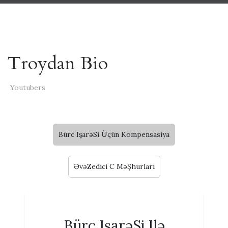
Troydan Bio
Youtubers
Bürc IşarəSi Üçün Kompensasiya
ƏvəZedici C MəŞhurları
Bürc IşarəSi Ilə