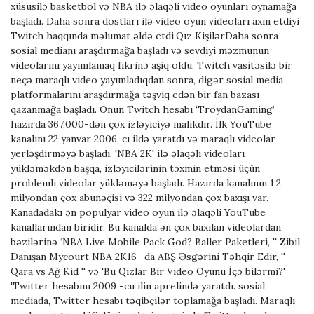
xüsusilə basketbol və NBA ilə əlaqəli video oyunları oynamağa
başladı. Daha sonra dostları ilə video oyun videoları axın etdiyi
Twitch haqqında məlumat əldə etdi.Qız KişilərDaha sonra
sosial medianı araşdırmağa başladı və sevdiyi məzmunun
videolarını yayımlamaq fikrinə aşiq oldu. Twitch vasitəsilə bir
neçə maraqlı video yayımladıqdan sonra, digər sosial media
platformalarını araşdırmağa təşviq edən bir fan bazası
qazanmağa başladı. Onun Twitch hesabı ‘TroydanGaming’
hazırda 367.000-dən çox izləyiciyə malikdir. İlk YouTube
kanalını 22 yanvar 2006-cı ildə yaratdı və maraqlı videolar
yerləşdirməyə başladı. 'NBA 2K' ilə əlaqəli videoları
yükləməkdən başqa, izləyicilərinin təxmin etməsi üçün
problemli videolar yükləməyə başladı. Hazırda kanalının 1,2
milyondan çox abunəçisi və 322 milyondan çox baxışı var.
Kanadadakı ən populyar video oyun ilə əlaqəli YouTube
kanallarından biridir. Bu kanalda ən çox baxılan videolardan
bəzilərinə ‘NBA Live Mobile Pack God? Baller Paketleri, '' Zibil
Danışan Mycourt NBA 2K16 -da ABŞ Əsgərini Təhqir Edir, ''
Qara vs Ağ Kid '' və 'Bu Qızlar Bir Video Oyunu İçə bilərmi?'
'Twitter hesabını 2009 -cu ilin aprelində yaratdı. sosial
mediada, Twitter hesabı təqibçilər toplamağa başladı. Maraqlı