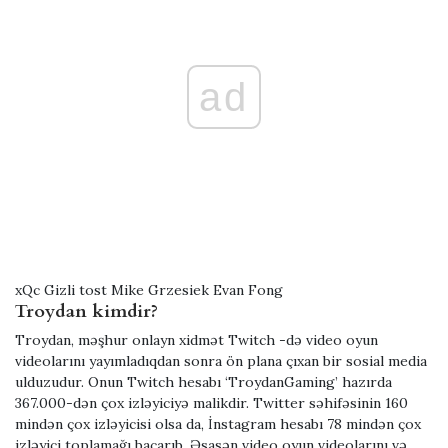
ad
xQc Gizli tost Mike Grzesiek Evan Fong
Troydan kimdir?
Troydan, məşhur onlayn xidmət Twitch -də video oyun
videolarını yayımladıqdan sonra ön plana çıxan bir sosial media
ulduzudur. Onun Twitch hesabı ‘TroydanGaming’ hazırda
367.000-dən çox izləyiciyə malikdir. Twitter səhifəsinin 160
mindən çox izləyicisi olsa da, İnstagram hesabı 78 mindən çox
izləyici toplamağı bacarıb. Əsasən video oyun videolarını və