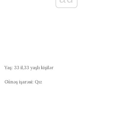
Yaş:
33 il,33 yaşlı kişilər
Günəş işarəsi:
Qız