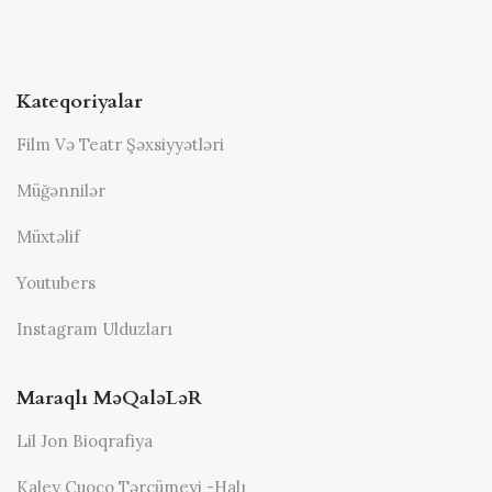
Kateqoriyalar
Film Və Teatr Şəxsiyyətləri
Müğənnilər
Müxtəlif
Youtubers
Instagram Ulduzları
Maraqlı MəQaləLəR
Lil Jon Bioqrafiya
Kaley Cuoco Tərcümeyi -halı