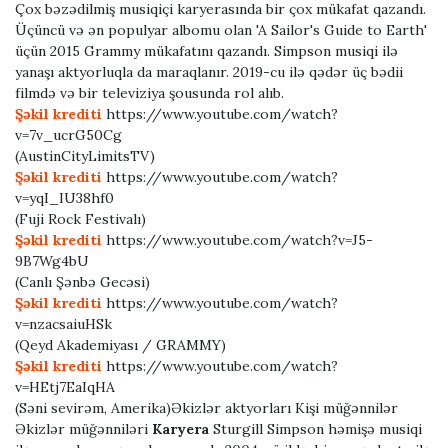
Çox bəzədilmiş musiqiçi karyerasında bir çox mükafat qazandı.
Üçüncü və ən populyar albomu olan 'A Sailor's Guide to Earth'
üçün 2015 Grammy mükafatını qazandı. Simpson musiqi ilə
yanaşı aktyorluqla da maraqlanır. 2019-cu ilə qədər üç bədii
filmdə və bir televiziya şousunda rol alıb.
Şəkil krediti
https://www.youtube.com/watch?
v=7v_ucrG50Cg
(AustinCityLimitsTV)
Şəkil krediti
https://www.youtube.com/watch?
v=yqI_IU38hf0
(Fuji Rock Festivalı)
Şəkil krediti
https://www.youtube.com/watch?v=J5-
9B7Wg4bU
(Canlı Şənbə Gecəsi)
Şəkil krediti
https://www.youtube.com/watch?
v=nzacsaiuHSk
(Qeyd Akademiyası / GRAMMY)
Şəkil krediti
https://www.youtube.com/watch?
v=HEtj7EaIqHA
(Səni sevirəm, Amerika)Əkizlər aktyorları Kişi müğənnilər
Əkizlər müğənniləri
Karyera
Sturgill Simpson həmişə musiqi