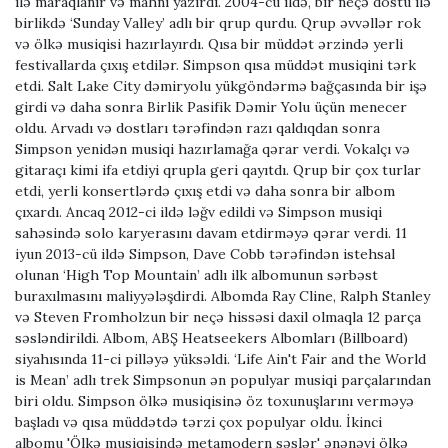
ilə maraqlanır və mahnı yazırdı. 2004-cü ildə, bir neçə dostu ilə
birlikdə ‘Sunday Valley’ adlı bir qrup qurdu. Qrup əvvəllər rok
və ölkə musiqisi hazırlayırdı. Qısa bir müddət ərzində yerli
festivallarda çıxış etdilər. Simpson qısa müddət musiqini tərk
etdi. Salt Lake City dəmiryolu yükgöndərmə bağçasında bir işə
girdi və daha sonra Birlik Pasifik Dəmir Yolu üçün menecer
oldu. Arvadı və dostları tərəfindən razı qaldıqdan sonra
Simpson yenidən musiqi hazırlamağa qərar verdi. Vokalçı və
gitaraçı kimi ifa etdiyi qrupla geri qayıtdı. Qrup bir çox turlar
etdi, yerli konsertlərdə çıxış etdi və daha sonra bir albom
çıxardı. Ancaq 2012-ci ildə ləğv edildi və Simpson musiqi
sahəsində solo karyerasını davam etdirməyə qərar verdi. 11
iyun 2013-cü ildə Simpson, Dave Cobb tərəfindən istehsal
olunan ‘High Top Mountain’ adlı ilk albomunun sərbəst
buraxılmasını maliyyələşdirdi. Albomda Ray Cline, Ralph Stanley
və Steven Fromholzun bir neçə hissəsi daxil olmaqla 12 parça
səsləndirildi. Albom, ABŞ Heatseekers Albomları (Billboard)
siyahısında 11-ci pilləyə yüksəldi. ‘Life Ain't Fair and the World
is Mean’ adlı trek Simpsonun ən populyar musiqi parçalarından
biri oldu. Simpson ölkə musiqisinə öz toxunuşlarını verməyə
başladı və qısa müddətdə tərzi çox populyar oldu. İkinci
albomu 'Ölkə musiqisində metamodern səslər' ənənəvi ölkə