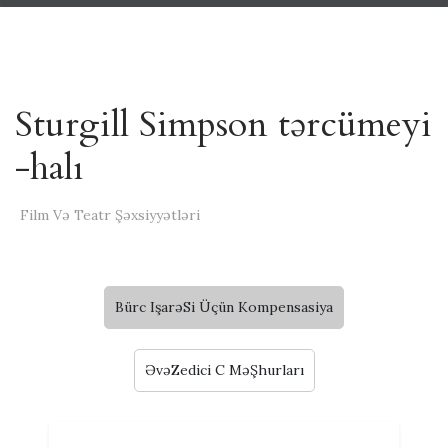
Sturgill Simpson tərcümeyi
-halı
Film Və Teatr Şəxsiyyətləri
Bürc IşarəSi Üçün Kompensasiya
ƏvəZedici C MəŞhurları