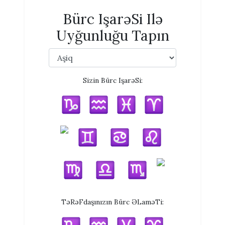
Bürc IşarəSi Ilə
Uyğunluğu Tapın
Sizin Bürc IşarəSi:
TəRəFdaşınızın Bürc ƏLaməTi: