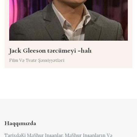
Jack Gleeson tərcümeyi -halı
Film Və Teatr Şəxsiyyətləri
Haqqımızda
TarixdəKi MəŞhur Insanlar, MəŞhur Insanların Və