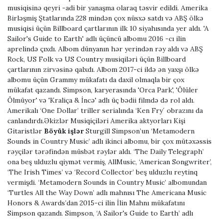
musiqisinə qeyri -adi bir yanaşma olaraq təsvir edildi. Amerika
Birləşmiş Ştatlarında 228 mindən çox nüsxə satdı və ABŞ ölkə
musiqisi üçün Billboard çartlarının ilk 10 siyahısında yer aldı. 'A
Sailor's Guide to Earth' adlı üçüncü albomu 2016 -cı ilin
aprelində çıxdı. Albom dünyanın hər yerindən rəy aldı və ABŞ
Rock, US Folk və US Country musiqiləri üçün Billboard
çartlarının zirvəsinə qalxdı. Albom 2017-ci ildə ən yaxşı ölkə
albomu üçün Grammy mükafatı da daxil olmaqla bir çox
mükafat qazandı. Simpson, karyerasında 'Orca Park', 'Ölüler
Ölmüyor' və 'Kraliça & İncə' adlı üç bədii filmdə də rol aldı.
Amerikalı ‘One Dollar’ triller serialında ‘Ken Fry´ obrazını da
canlandırdı.Əkizlər Musiqiçiləri Amerika aktyorları Kişi
Gitaristlər
Böyük işlər
Sturgill Simpson’un ‘Metamodern
Sounds in Country Music’ adlı ikinci albomu, bir çox mütəxəssis
rəyçilər tərəfindən müsbət rəylər aldı. ‘The Daily Telegraph’
ona beş ulduzlu qiymət vermiş, AllMusic, ‘American Songwriter’,
‘The Irish Times’ və ‘Record Collector’ beş ulduzlu reytinq
vermişdi. ‘Metamodern Sounds in Country Music’ albomundan
‘Turtles All the Way Down’ adlı mahnısı The Americana Music
Honors & Awards’dan 2015-ci ilin İlin Mahnı mükafatını
Simpson qazandı. Simpson, ‘A Sailor's Guide to Earth’ adlı