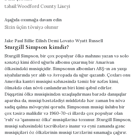
təhsil:
Woodford County Liseyi
Aşağıda oxumağa davam edin
Sizin üçün tövsiyə olunur
Jake Paul Billie Eilish Demi Lovato Wyatt Russell
Sturgill Simpson kimdir?
Sturgill Simpson, bir çox populyar ölkə mahnısı yazan və solo
sənətçi kimi dörd uğurlu albomu çıxarmış bir Amarivan
ölkəsindəki musiqiçidir. Simpsonun albomları ABŞ-ın ən yaxşı
siyahılarında yer alıb və Avropada da uğur qazanıb. Çoxları onu
Amerika kantri musiqisi səhnəsində təmiz bir nəfəs kimi,
ölməkdə olan növü canlandıran biri kimi qəbul edirlər.
Diqqətini ölkə musiqisindən uzaqlaşdırması barədə danışıqlar
aparılsa da, musiqi bəstələdiyi müddətdə hər zaman bu növə
sadiq qalma mövqeyini qorudu. Simpsonun musiqi üslubu bir
çox təsirə malikdir və 1960-70-ci illərdə çox populyar olan
'ruh' və 'qanunsuz ölkə' musiqilərinə toxunur. Sturgill Simpson,
musiqi sahəsindəki təcrübələrə inanır və eyni zamanda gənc
musiqiçiləri öz ölkələrinin musiqi tərzlərini sınamağa çağırır.