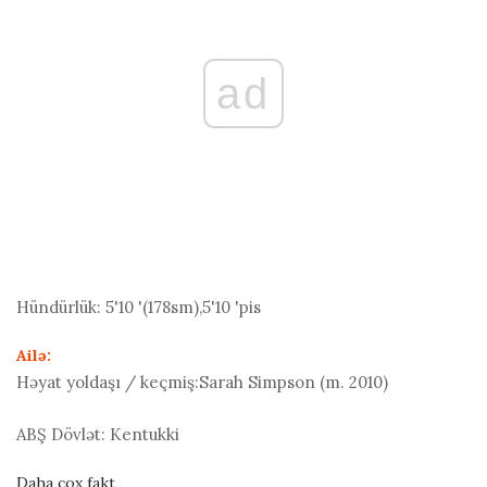
ad
Hündürlük:
5'10 '(178
sm
),5'10 'pis
Ailə:
Həyat yoldaşı / keçmiş:
Sarah Simpson (m. 2010)
ABŞ Dövlət:
Kentukki
Daha çox fakt