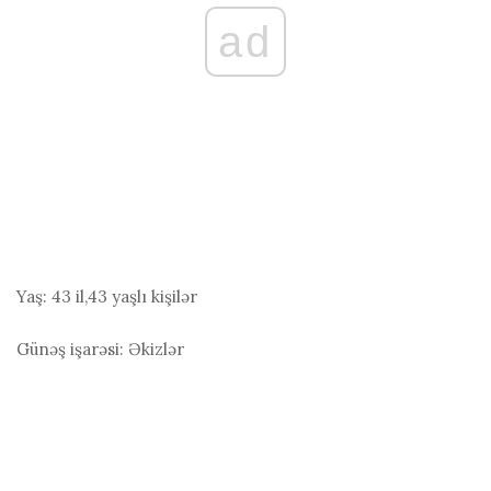
ad
Yaş:
43 il,43 yaşlı kişilər
Günəş işarəsi:
Əkizlər