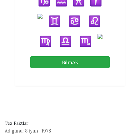
BilməK
Tez Faktlar
Ad günü:
8 iyun
,
1978