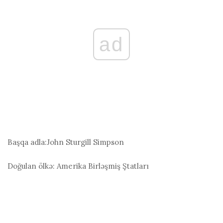
ad
Başqa adla:
John Sturgill Simpson
Doğulan ölkə:
Amerika Birləşmiş Ştatları