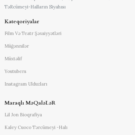
TəRcümeyi-Halların Siyahısı
Kateqoriyalar
Film Və Teatr Şəxsiyyətləri
Müğənnilər
Müxtəlif
Youtubers
Instagram Ulduzları
Maraqlı MəQaləLəR
Lil Jon Bioqrafiya
Kaley Cuoco Tərcümeyi -halı