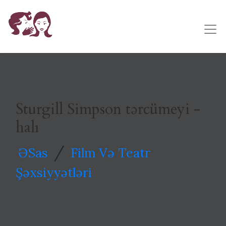
Sturgill Simpson tərcümeyi -
halı
/
ƏSas
Film Və Teatr
Şəxsiyyətləri