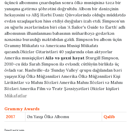
üçüncü albomunu çıxardıqdan sonra ölkə musiqisinə təzə bir
yanaşma gətirmə şöhrətini doğrultdu. Albom bir dənizçinin
hekayəsini və ABŞ Hərbi Dəniz Qüvvələrində olduğu müddətdə
evdən uzaqlaşarkən hiss etdiyi duyğuları izah etdi. Simpson’un
ən uğurlu əsərlərindən biri olan ‘A Sailor's Guide to Earth’ adlı
albomunun ilhamlanması babasının müharibəyə gedərkən
nənəsinə buraxdığı məktubdan gəldi. Simpson bu albom üçün
Grammy Mükafatı və Americana Musiqi Mükafatı
qazandı.Əkizlər Gitaristləri 40 yaşlarında olan aktyorlar
Amerika musiqiçiləri
Ailə və şəxsi həyat
Sturgill Simpson,
2010-cu ildə Sarah Simpson ilə evləndi; cütlüyün birlikdə üç
övladı var. Nashville-də ‘Sunday Valley’ qrupu dağılandan bəri
yaşayır.Kişi Ölkə Müğənniləri Amerika Ölkə Müğənniləri Kişi
Lirikistlər və Mahnı Sözləri Amerika Mahnı Sözləri və Mahnı
Sözləri Amerika Film və Teatr Şəxsiyyətləri Əkizlər kişiləri
Mükafatlar
Grammy Awards
2017
Ən Yaxşı Ölkə Albomu
Qalib
Instagram