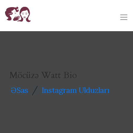
Möcüzə Watt Bio
/
ƏSas
Instagram Ulduzları