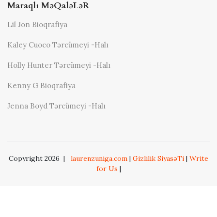
Maraqlı MəQaləLəR
Lil Jon Bioqrafiya
Kaley Cuoco Tərcümeyi -halı
Holly Hunter Tərcümeyi -halı
Kenny G Bioqrafiya
Jenna Boyd Tərcümeyi -halı
Copyright 2026
|
laurenzuniga.com
|
Gizlilik SiyasəTi
|
Write
for Us
|