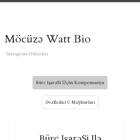
Möcüzə Watt Bio
Instagram Ulduzları
Bürc IşarəSi Üçün Kompensasiya
ƏvəZedici C MəŞhurları
Bürc IşarəSi Ilə