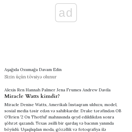
ad
Aşağıda Oxumağa Davam Edin
Sizin üçün tövsiyə olunur
Alexis Ren Hannah Palmer Jena Frumes Andrew Davila
Miracle Watts kimdir?
Miracle Denise Watts, Amerikalı İnstaqram ulduzu, model,
sosial media təsir edən və sahibkardır. Drake tərəfindən OB
O'Brien '2 On Thotful' mahnısında qeyd edildikdən sonra
şöhrət qazandı. Texas əsilli bir qardaş və bacının yanında
böyüdü. Uşaqlıqdan moda, gözəllik və fotoqrafiya ilə