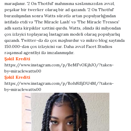
maraqlanır. '2 On Thotful' mahnısına səslənməzdən əvvəl,
peşəkar bir twerker olaraq bir ad qazandı. '2 On Thotful'
buraxılışından sonra Watts sürətlə artan populyarlığından
istifadə etdi və 'The Miracle Lash' və 'The Miracle Tresses'
adlı saxta kirpiklər xəttini qurdu. Watts, əlində iki milyondan
çox izləyici toplayaraq İnstagram modeli olaraq populyarlıq
qazandı. Twitter-də də çox məşhurdur və mikro blog saytında
150.000-dən çox izləyicisi var. Daha əvvəl Facet Studios
rəqəmsal agentliyi ilə imzalanmışdır.
Şəkil Krediti
https://www.instagram.com/p/BeMFvOKjhJO/?taken-
by=miraclewatts00
Şəkil Krediti
https://www.instagram.com/p/Bohf6SjDU4M/?taken-
by=miraclewatts00