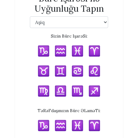
Uyğunluğu Tapın
Sizin Bürc IşarəSi:
TəRəFdaşınızın Bürc ƏLaməTi: