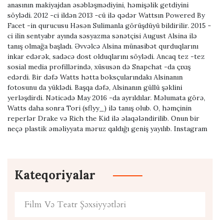
anasının makiyajdan əsəbləşmədiyini, həmişəlik getdiyini
söylədi. 2012 -ci ildən 2013 -cü ilə qədər Wattsın Powered By
Facet -in qurucusu Həsən Sulimanla görüşdüyü bildirilir. 2015 -
ci ilin sentyabr ayında səsyazma sənətçisi August Alsina ilə
tanış olmağa başladı. Əvvəlcə Alsina münasibət qurduqlarını
inkar edərək, sadəcə dost olduqlarını söylədi. Ancaq tez -tez
sosial media profillərində, xüsusən də Snapchat -da çıxış
edərdi. Bir dəfə Watts hətta boksçularındakı Alsinanın
fotosunu da yüklədi. Başqa dəfə, Alsinanın güllü şəklini
yerləşdirdi. Nəticədə May 2016 -da ayrıldılar. Məlumata görə,
Watts daha sonra Tori (sflyy_) ilə tanış olub. O, həmçinin
reperlər Drake və Rich the Kid ilə əlaqələndirilib. Onun bir
neçə plastik əməliyyata məruz qaldığı geniş yayılıb. Instagram
Kateqoriyalar
Film Və Teatr Şəxsiyyətləri