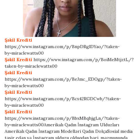
Şəkil Krediti
https://www.instagram.com/p/BnpDRglDYao/?taken-
by=miraclewatts00
Şəkil Krediti
https://www.instagram.com/p/BoiMeMtjztL/?
taken-by=miraclewatts00
Şəkil Krediti
https://www.instagram.com/p/BeJmc_EDOgp/?taken-
by=miraclewatts00
Şəkil Krediti
https://www.instagram.com/p/Bcx42RGDCwb/?taken-
by=miraclewatts00
Şəkil Krediti
https://www.instagram.com/p/BbxMBqhjgLn/?taken-
by=miraclewatts00Amerikalı Qadın İnstagram Ulduzları
Amerikalı Qadın İnstagram Modelləri Qadın DolçaSosial media
təsir edən və İnstagram ulduzu olduqdan bəri, məzmununda