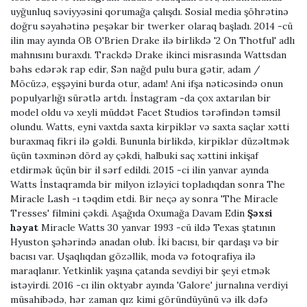
uyğunluq səviyyəsini qorumağa çalışdı. Sosial media şöhrətinə
doğru səyahətinə peşəkar bir twerker olaraq başladı. 2014 -cü
ilin may ayında OB O'Brien Drake ilə birlikdə '2 On Thotful' adlı
mahnısını buraxdı. Trackdə Drake ikinci misrasında Wattsdan
bəhs edərək rap edir, Sən nağd pulu bura gətir, adam /
Möcüzə, eşşəyini burda otur, adam! Ani ifşa nəticəsində onun
populyarlığı sürətlə artdı. İnstagram -da çox axtarılan bir
model oldu və xeyli müddət Facet Studios tərəfindən təmsil
olundu. Watts, eyni vaxtda saxta kirpiklər və saxta saçlar xətti
buraxmaq fikri ilə gəldi. Bununla birlikdə, kirpiklər düzəltmək
üçün təxminən dörd ay çəkdi, halbuki saç xəttini inkişaf
etdirmək üçün bir il sərf edildi. 2015 -ci ilin yanvar ayında
Watts İnstaqramda bir milyon izləyici topladıqdan sonra The
Miracle Lash -ı təqdim etdi. Bir neçə ay sonra 'The Miracle
Tresses' filmini çəkdi. Aşağıda Oxumağa Davam Edin
Şəxsi
həyat
Miracle Watts 30 yanvar 1993 -cü ildə Texas ştatının
Hyuston şəhərində anadan olub. İki bacısı, bir qardaşı və bir
bacısı var. Uşaqlıqdan gözəllik, moda və fotoqrafiya ilə
maraqlanır. Yetkinlik yaşına çatanda sevdiyi bir şeyi etmək
istəyirdi. 2016 -cı ilin oktyabr ayında 'Galore' jurnalına verdiyi
müsahibədə, hər zaman qız kimi göründüyünü və ilk dəfə