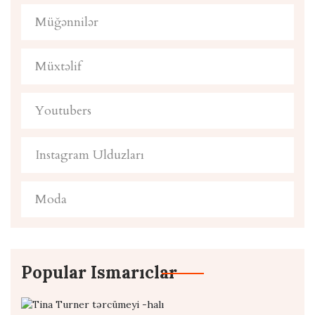
Müğənnilər
Müxtəlif
Youtubers
Instagram Ulduzları
Moda
Popular Ismarıclar