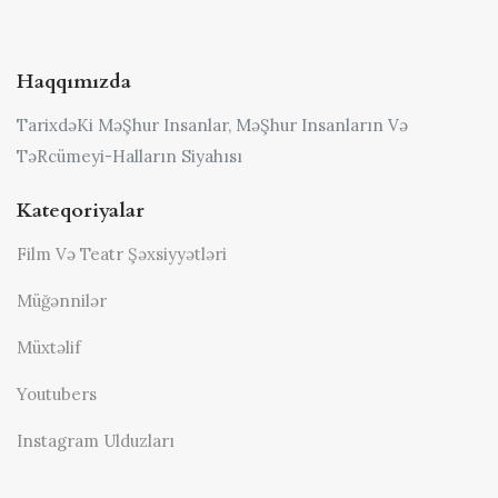
Haqqımızda
TarixdəKi MəŞhur Insanlar, MəŞhur Insanların Və
TəRcümeyi-Halların Siyahısı
Kateqoriyalar
Film Və Teatr Şəxsiyyətləri
Müğənnilər
Müxtəlif
Youtubers
Instagram Ulduzları