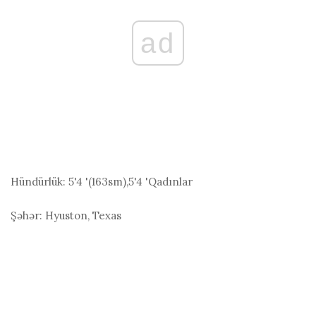
ad
Hündürlük:
5'4 '(163
sm
),5'4 'Qadınlar
Şəhər:
Hyuston, Texas