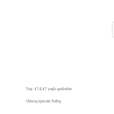
Yaş:
47 il,47 yaşlı qadınlar
Günəş işarəsi:
balıq