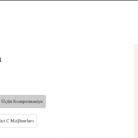
a
i Üçün Kompensasiya
ici C MəŞhurları