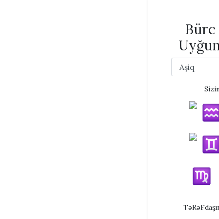
Bürc 
Uyğun
Sizi
TəRəFdaşın