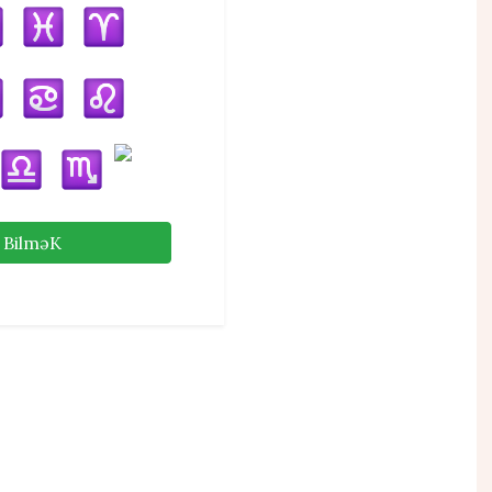
BilməK