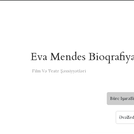
Eva Mendes Bioqrafiy
Film Və Teatr Şəxsiyyətləri
Bürc IşarəS
ƏvəZed