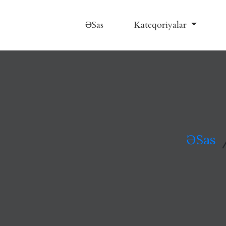
ƏSas
Kateqoriyalar
ƏSas