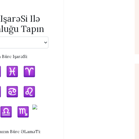
IşarəSi Ilə
luğu Tapın
n Bürc IşarəSi:
ızın Bürc ƏLaməTi: