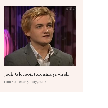
Jack Gleeson tərcümeyi -halı
Film Və Teatr Şəxsiyyətləri