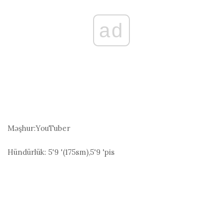
ad
Məşhur:
YouTuber
Hündürlük:
5'9 '(175
sm
),5'9 'pis