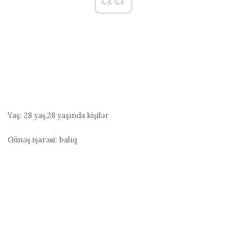
Yaş:
28 yaş,28 yaşında kişilər
Günəş işarəsi:
balıq