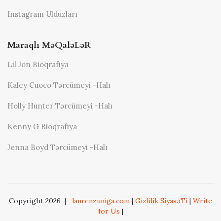
Instagram Ulduzları
Maraqlı MəQaləLəR
Lil Jon Bioqrafiya
Kaley Cuoco Tərcümeyi -halı
Holly Hunter Tərcümeyi -halı
Kenny G Bioqrafiya
Jenna Boyd Tərcümeyi -halı
Copyright 2026
|
laurenzuniga.com
|
Gizlilik SiyasəTi
|
Write
for Us
|