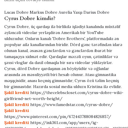
Lucas Dobre Markus Dobre Aurelia Yaxşı Darius Dobre
Cyrus Dobre kimdir?
Cyrus Dobre, üç qardaşı ilə birlikdə işlədiyi kanalında müxtəlif
əyləncəli videolar yerləşdirən Amerikalı bir YouTube
ulduzudur. Onların kanalı 'Dobre Brothers', platformadakı ən
populyar ailə kanallarından biridir. Dörd gənc tərəfindən idarə
olunan kanal, əsasən gənclərdən və gənclərdən ibarət bir
tamaşaçıya xidmət edir. Qardaşlar məzəli oyun, çətinliklər və
şəxsi vloglar da daxil olmaqla bir sıra videolar yükləyirlər.
Cyrus, dörd Dobre qardaşının ən böyüyüdür və oğlanlar
arasında ən məsuliyyətli biri hesab olunur. Atası gimnastika
məşqçisidir, anası keçmiş gimnastdır; Cyrus özü təlim keçmiş
bir gimnastdır. Hazırda sosial media ulduzu Kristina ilə evlidir.
Şəkil krediti
https://thecelebscloset.com/cyrus-dobre-wiki-
girlfriend-net-worth-height/
Şəkil krediti
https://www.famedstar.com/cyrus-dobre/
Şəkil krediti
https://www.pinterest.com/pin/672443788084826857/
Şəkil krediti
https://ink361.com/app/users/ig-