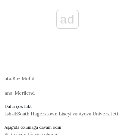
ad
ata:
Boz Mofid
ana:
Merilend
Daha çox fakt
təhsil:
South Hagerstown Liseyi və Ayova Universiteti
Aşağıda oxumağa davam edin
Sizin üçün tövsiyə olunur