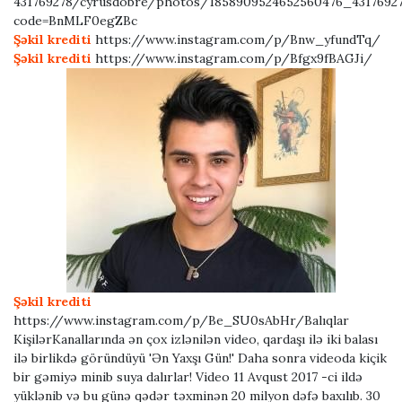
431769278/cyrusdobre/photos/1858909524652560476_4317692
code=BnMLF0egZBc
Şəkil krediti
https://www.instagram.com/p/Bnw_yfundTq/
Şəkil krediti
https://www.instagram.com/p/Bfgx9fBAGJi/
Şəkil krediti
https://www.instagram.com/p/Be_SU0sAbHr/Balıqlar
KişilərKanallarında ən çox izlənilən video, qardaşı ilə iki balası
ilə birlikdə göründüyü 'Ən Yaxşı Gün!' Daha sonra videoda kiçik
bir gəmiyə minib suya dalırlar! Video 11 Avqust 2017 -ci ildə
yüklənib və bu günə qədər təxminən 20 milyon dəfə baxılıb. 30