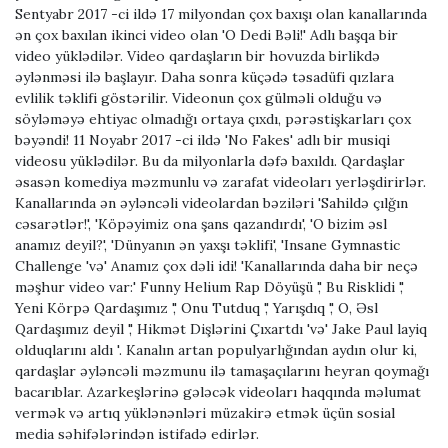
Sentyabr 2017 -ci ildə 17 milyondan çox baxışı olan kanallarında
ən çox baxılan ikinci video olan 'O Dedi Bəli!' Adlı başqa bir
video yüklədilər. Video qardaşların bir hovuzda birlikdə
əylənməsi ilə başlayır. Daha sonra küçədə təsadüfi qızlara
evlilik təklifi göstərilir. Videonun çox gülməli olduğu və
söyləməyə ehtiyac olmadığı ortaya çıxdı, pərəstişkarları çox
bəyəndi! 11 Noyabr 2017 -ci ildə 'No Fakes' adlı bir musiqi
videosu yüklədilər. Bu da milyonlarla dəfə baxıldı. Qardaşlar
əsasən komediya məzmunlu və zarafat videoları yerləşdirirlər.
Kanallarında ən əyləncəli videolardan bəziləri 'Sahildə çılğın
cəsarətlər!', 'Köpəyimiz ona şans qazandırdı', 'O bizim əsl
anamız deyil?', 'Dünyanın ən yaxşı təklifi', 'Insane Gymnastic
Challenge 'və' Anamız çox dəli idi! 'Kanallarında daha bir neçə
məşhur video var:' Funny Helium Rap Döyüşü ',' Bu Risklidi ','
Yeni Körpə Qardaşımız ',' Onu Tutduq ',' Yarışdıq ',' O, Əsl
Qardaşımız deyil ',' Hikmət Dişlərini Çıxartdı 'və' Jake Paul layiq
olduqlarını aldı '. Kanalın artan populyarlığından aydın olur ki,
qardaşlar əyləncəli məzmunu ilə tamaşaçılarını heyran qoymağı
bacarıblar. Azarkeşlərinə gələcək videoları haqqında məlumat
vermək və artıq yüklənənləri müzakirə etmək üçün sosial
media səhifələrindən istifadə edirlər.