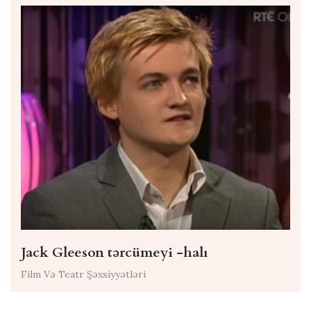
Jack Gleeson tərcümeyi -halı
Film Və Teatr Şəxsiyyətləri