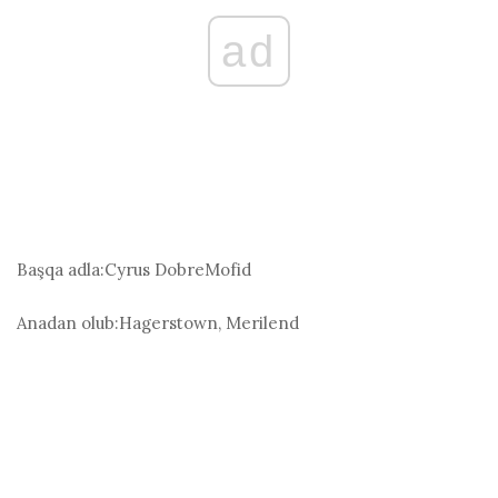
ad
Başqa adla:
Cyrus DobreMofid
Anadan olub:
Hagerstown, Merilend