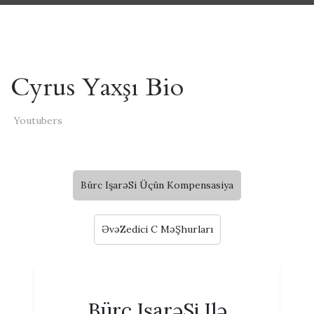
Cyrus Yaxşı Bio
Youtubers
Bürc IşarəSi Üçün Kompensasiya
ƏvəZedici C MəŞhurları
Bürc IşarəSi Ilə