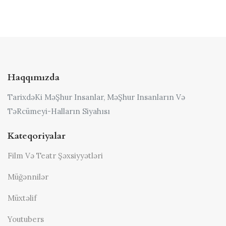
Haqqımızda
TarixdəKi MəŞhur Insanlar, MəŞhur Insanların Və
TəRcümeyi-Halların Siyahısı
Kateqoriyalar
Film Və Teatr Şəxsiyyətləri
Müğənnilər
Müxtəlif
Youtubers