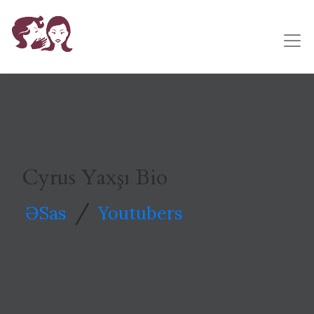
Cyrus Yaxşı Bio
/
ƏSas
Youtubers