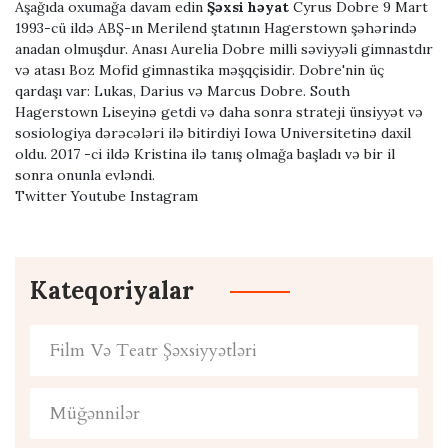
Aşağıda oxumağa davam edin
Şəxsi həyat
Cyrus Dobre 9 Mart
1993-cü ildə ABŞ-ın Merilend ştatının Hagerstown şəhərində
anadan olmuşdur. Anası Aurelia Dobre milli səviyyəli gimnastdır
və atası Boz Mofid gimnastika məşqçisidir. Dobre'nin üç
qardaşı var: Lukas, Darius və Marcus Dobre. South
Hagerstown Liseyinə getdi və daha sonra strateji ünsiyyət və
sosiologiya dərəcələri ilə bitirdiyi Iowa Universitetinə daxil
oldu. 2017 -ci ildə Kristina ilə tanış olmağa başladı və bir il
sonra onunla evləndi.
Twitter Youtube Instagram
Kateqoriyalar
Film Və Teatr Şəxsiyyətləri
Müğənnilər