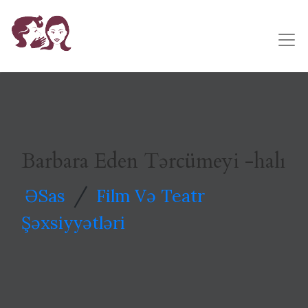
Barbara Eden Tərcümeyi -halı
/
ƏSas
Film Və Teatr
Şəxsiyyətləri