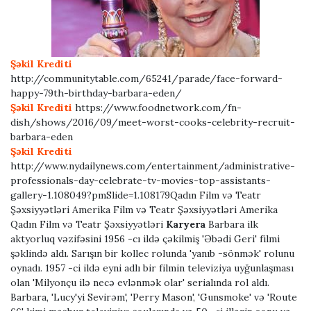
Şəkil Krediti
http://communitytable.com/65241/parade/face-forward-
happy-79th-birthday-barbara-eden/
Şəkil Krediti
https://www.foodnetwork.com/fn-
dish/shows/2016/09/meet-worst-cooks-celebrity-recruit-
barbara-eden
Şəkil Krediti
http://www.nydailynews.com/entertainment/administrative-
professionals-day-celebrate-tv-movies-top-assistants-
gallery-1.108049?pmSlide=1.108179Qadın Film və Teatr
Şəxsiyyətləri Amerika Film və Teatr Şəxsiyyətləri Amerika
Qadın Film və Teatr Şəxsiyyətləri
Karyera
Barbara ilk
aktyorluq vəzifəsini 1956 -cı ildə çəkilmiş 'Əbədi Geri' filmi
şəklində aldı. Sarışın bir kollec rolunda 'yanıb -sönmək' rolunu
oynadı. 1957 -ci ildə eyni adlı bir filmin televiziya uyğunlaşması
olan 'Milyonçu ilə necə evlənmək olar' serialında rol aldı.
Barbara, 'Lucy'yi Sevirəm', 'Perry Mason', 'Gunsmoke' və 'Route