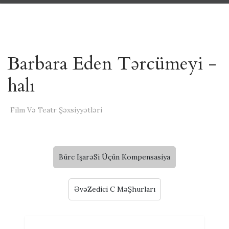
Barbara Eden Tərcümeyi -
halı
Film Və Teatr Şəxsiyyətləri
Bürc IşarəSi Üçün Kompensasiya
ƏvəZedici C MəŞhurları