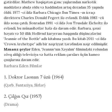
gətirdilər. Mathew həqiqətən gənc yaşlarından narkotik
maddələrə aludə oldu və həddindən artıq dozadan 35 yaşında
öldü. 1977 -ci ildə Barbara Chicago Sun Times -ın icraçı
direktoru Charles Donald Fegert ilə evləndi. Evlilik 1983 -cü
ildə sona çatdı. Sonradan 1991 -ci ildə Jon Trusdale Eicholtz ilə
evləndi, bu münasibətlər hələ də davam edir. Barbara, şəxsi
həyatı və 50 illik Hollivud karyerası haqqında düşüncələrini
'Jeannie of the Bottle' adlı kitabına yazdı. Bu kitab 2011 -ci ildə
'Crown Archetype' adlı bir nəşriyyat tərəfindən nəşr edilmişdir.
Mənasız şeylər
Eden, 'Jeannie'nin Xəyalım' filmindəki rolundan
zövq aldığı televiziya və hətta reklam çarxları üçün kameo
çıxışlarına davam edir.
Barbara Eden Filmlər
1. Doktor Laonun 7 üzü (1964)
(Qərb, Fantaziya, Sirlər)
2. Çılğın Qız (1957)
(Drama)