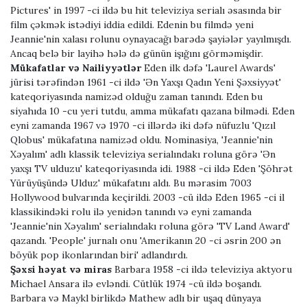
Pictures' in 1997 -ci ildə bu hit televiziya serialı əsasında bir
film çəkmək istədiyi iddia edildi. Edenin bu filmdə yeni
Jeannie'nin xalası rolunu oynayacağı barədə şayiələr yayılmışdı.
Ancaq belə bir layihə hələ də günün işığını görməmişdir.
Mükafatlar və Nailiyyətlər
Eden ilk dəfə 'Laurel Awards'
jürisi tərəfindən 1961 -ci ildə 'Ən Yaxşı Qadın Yeni Şəxsiyyət'
kateqoriyasında namizəd olduğu zaman tanındı. Eden bu
siyahıda 10 -cu yeri tutdu, amma mükafatı qazana bilmədi. Eden
eyni zamanda 1967 və 1970 -ci illərdə iki dəfə nüfuzlu 'Qızıl
Qlobus' mükafatına namizəd oldu. Nominasiya, 'Jeannie'nin
Xəyalım' adlı klassik televiziya serialındakı roluna görə 'Ən
yaxşı TV ulduzu' kateqoriyasında idi. 1988 -ci ildə Eden 'Şöhrət
Yürüyüşündə Ulduz' mükafatını aldı. Bu mərasim 7003
Hollywood bulvarında keçirildi. 2003 -cü ildə Eden 1965 -ci il
klassikindəki rolu ilə yenidən tanındı və eyni zamanda
'Jeannie'nin Xəyalım' serialındakı roluna görə 'TV Land Award'
qazandı. 'People' jurnalı onu 'Amerikanın 20 -ci əsrin 200 ən
böyük pop ikonlarından biri' adlandırdı.
Şəxsi həyat və miras
Barbara 1958 -ci ildə televiziya aktyoru
Michael Ansara ilə evləndi. Cütlük 1974 -cü ildə boşandı.
Barbara və Maykl birlikdə Mathew adlı bir uşaq dünyaya