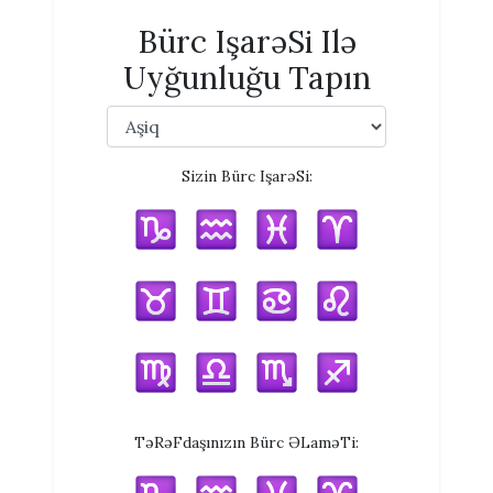
Bürc IşarəSi Ilə
Uyğunluğu Tapın
Sizin Bürc IşarəSi:
TəRəFdaşınızın Bürc ƏLaməTi: