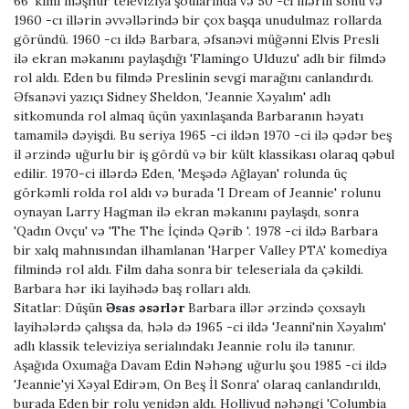
66' kimi məşhur televiziya şoularında və 50 -ci illərin sonu və
1960 -cı illərin əvvəllərində bir çox başqa unudulmaz rollarda
göründü. 1960 -cı ildə Barbara, əfsanəvi müğənni Elvis Presli
ilə ekran məkanını paylaşdığı 'Flamingo Ulduzu' adlı bir filmdə
rol aldı. Eden bu filmdə Preslinin sevgi marağını canlandırdı.
Əfsanəvi yazıçı Sidney Sheldon, 'Jeannie Xəyalım' adlı
sitkomunda rol almaq üçün yaxınlaşanda Barbaranın həyatı
tamamilə dəyişdi. Bu seriya 1965 -ci ildən 1970 -ci ilə qədər beş
il ərzində uğurlu bir iş gördü və bir kült klassikası olaraq qəbul
edilir. 1970-ci illərdə Eden, 'Meşədə Ağlayan' rolunda üç
görkəmli rolda rol aldı və burada 'I Dream of Jeannie' rolunu
oynayan Larry Hagman ilə ekran məkanını paylaşdı, sonra
'Qadın Ovçu' və 'The The İçində Qərib '. 1978 -ci ildə Barbara
bir xalq mahnısından ilhamlanan 'Harper Valley PTA' komediya
filmində rol aldı. Film daha sonra bir teleseriala da çəkildi.
Barbara hər iki layihədə baş rolları aldı.
Sitatlar:
Düşün
Əsas əsərlər
Barbara illər ərzində çoxsaylı
layihələrdə çalışsa da, hələ də 1965 -ci ildə 'Jeanni'nin Xəyalım'
adlı klassik televiziya serialındakı Jeannie rolu ilə tanınır.
Aşağıda Oxumağa Davam Edin Nəhəng uğurlu şou 1985 -ci ildə
'Jeannie'yi Xəyal Edirəm, On Beş İl Sonra' olaraq canlandırıldı,
burada Eden bir rolu yenidən aldı. Hollivud nəhəngi 'Columbia