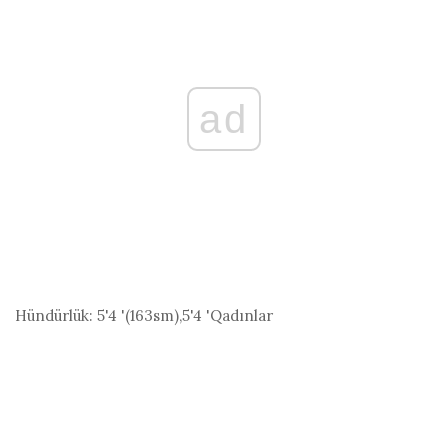
ad
Hündürlük:
5'4 '(163
sm
),5'4 'Qadınlar