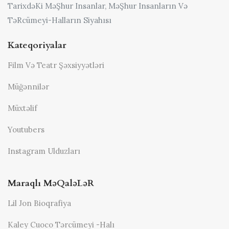
TarixdəKi MəŞhur Insanlar, MəŞhur Insanların Və
TəRcümeyi-Halların Siyahısı
Kateqoriyalar
Film Və Teatr Şəxsiyyətləri
Müğənnilər
Müxtəlif
Youtubers
Instagram Ulduzları
Maraqlı MəQaləLəR
Lil Jon Bioqrafiya
Kaley Cuoco Tərcümeyi -halı