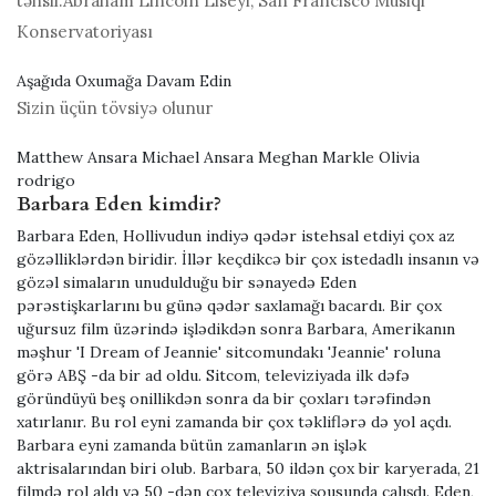
təhsil:
Abraham Lincoln Liseyi, San Francisco Musiqi
Konservatoriyası
Aşağıda Oxumağa Davam Edin
Sizin üçün tövsiyə olunur
Matthew Ansara Michael Ansara Meghan Markle Olivia
rodrigo
Barbara Eden kimdir?
Barbara Eden, Hollivudun indiyə qədər istehsal etdiyi çox az
gözəlliklərdən biridir. İllər keçdikcə bir çox istedadlı insanın və
gözəl simaların unudulduğu bir sənayedə Eden
pərəstişkarlarını bu günə qədər saxlamağı bacardı. Bir çox
uğursuz film üzərində işlədikdən sonra Barbara, Amerikanın
məşhur 'I Dream of Jeannie' sitcomundakı 'Jeannie' roluna
görə ABŞ -da bir ad oldu. Sitcom, televiziyada ilk dəfə
göründüyü beş onillikdən sonra da bir çoxları tərəfindən
xatırlanır. Bu rol eyni zamanda bir çox təkliflərə də yol açdı.
Barbara eyni zamanda bütün zamanların ən işlək
aktrisalarından biri olub. Barbara, 50 ildən çox bir karyerada, 21
filmdə rol aldı və 50 -dən çox televiziya şousunda çalışdı. Eden,