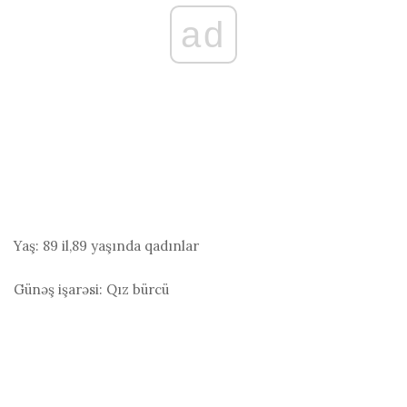
ad
Yaş:
89 il,89 yaşında qadınlar
Günəş işarəsi:
Qız bürcü