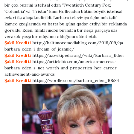
bir çox əsərini istehsal edən 'Twentieth Century Fox',
'Columbia' və 'Tristar' kimi Hollivudun bütün böyük istehsal
evləri ilə əlaqələndirildi. Barbara televiziya üçün müxtəlif
kameo çıxışlarında və hətta bu günə qədər etdiyi bir reklamda
görüldü. Eden, filmlərindən birindən bir neçə parçaya səs
verərək yaxşı bir müğənni olduğunu sübut etdi.
Şəkil Krediti
http://baltimoremediablog.com/2018/09/qa-
barbara-eden-i-dream-of-jeannie/
Şəkil Krediti
https://az.wikipedia.org/wiki/Barbara_Eden
Şəkil Krediti
https://articlebio.com/american-actress-
barbara-eden-s-net-worth-and-properties-her-career-
achievement-and-awards
Şəkil Krediti
https://wooller.com/barbara_eden_10584