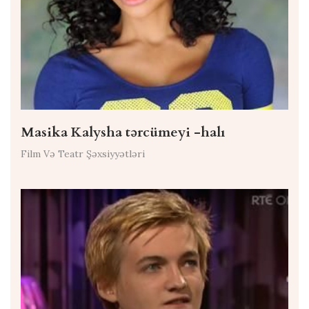
Masika Kalysha tərcümeyi -halı
Film Və Teatr Şəxsiyyətləri